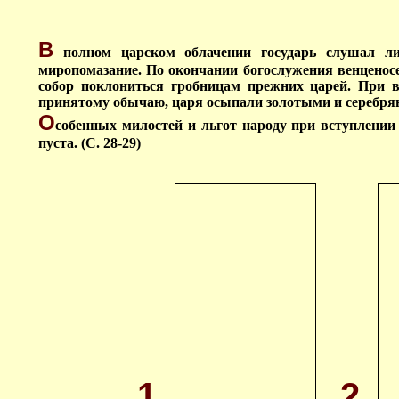
В
полном царском облачении государь слушал л
миропомазание. По окончании богослужения венценос
собор поклониться гробницам прежних царей. При в
принятому обычаю, царя осыпали золотыми и серебря
О
собенных милостей и льгот народу при вступлении
пуста. (С. 28-29)
1.
2.