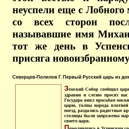
неуспели еще с Лобного 
со всех сторон пос
называвшие имя Михаи
тот же день в Успенс
присяга новоизбранному 
Северцев-Полилов Г. Первый Русский царь из дома
З
емский Собор сообщил царю
здравии и слезно просят на
Государь внял просьбам москв
царю, толпы народа плотной 
поезд, раздались радостные к
столицы были запружены наро
своего царя.
П
омолившись в Успенском со