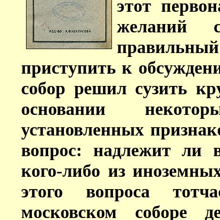
этот перво
желаний с
правильн
приступить к обсужден
собор решил сузить кр
основании некото
установленных признаков
вопрос: надлежит ли 
кого-либо из иноземны
этого вопроса тотч
московском соборе д