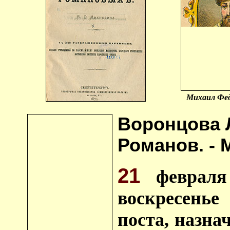
Михаил Фед
Воронцова 
Романов. - М.
21
февраля 
воскресень
поста, назна