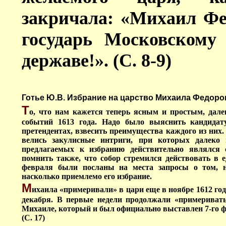
закричала: «Михаил Фе
государь Московскому 
державе!». (С. 8-9)
Готье Ю.В. Избрание на царство Михаила Федорович
Т
о, что нам кажется теперь ясным и простым, дал
событий 1613 года. Надо было выяснить кандидат
претендентах, взвесить преимущества каждого из них.
велись закулисные интриги, при которых далеко 
предлагаемых к избранию действительно являлся
помнить также, что собор стремился действовать в ед
февраля были посланы на места запросы о том, 
насколько приемлемо его избрание.
М
ихаила «примеривали» в цари еще в ноябре 1612 год
декабря. В первые недели продолжали «примеривать»
Михаиле, который и был официально выставлен 7-го ф
(С. 17)