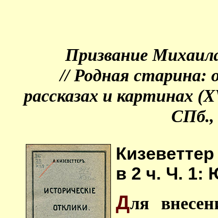
Призвание Михаила
// Родная старина:
рассказах и картинах (
X
СПб., 
Кизеветтер
в 2 ч. Ч. 1: 
Д
ля внесен